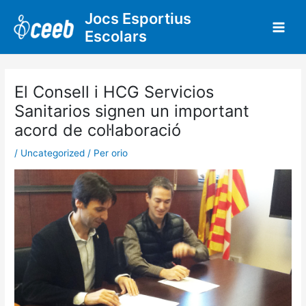
Vés
Jocs Esportius
al
Escolars
contingut
El Consell i HCG Servicios
Sanitarios signen un important
acord de col·laboració
/
Uncategorized
/ Per
orio