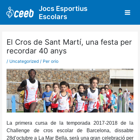
Vés
Jocs Esportius
al
Escolars
contingut
El Cros de Sant Martí, una festa per
recordar 40 anys
/
Uncategorized
/ Per
orio
La primera cursa de la temporada 2017-2018 de la
Challenge de cros escolar de Barcelona, dissabte
28
d’octubre
a La Mar Bella, serà una gran celebració per