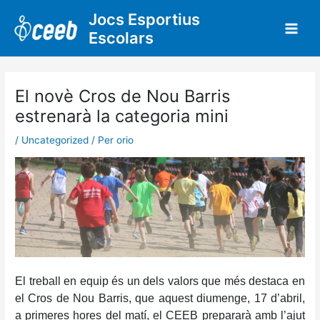
Vés
Jocs Esportius
al
Escolars
contingut
El novè Cros de Nou Barris
estrenarà la categoria mini
/
Uncategorized
/ Per
orio
El treball en equip és un dels valors que més destaca en
el Cros de Nou Barris, que aquest diumenge, 17 d’abril,
a primeres hores del matí, el CEEB prepararà amb l’ajut