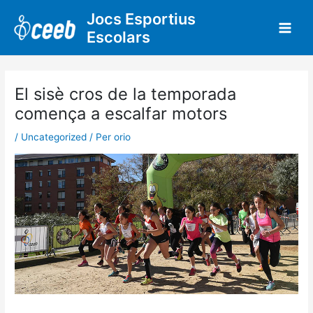
Vés
Jocs Esportius
al
Escolars
contingut
El sisè cros de la temporada
comença a escalfar motors
/
Uncategorized
/ Per
orio