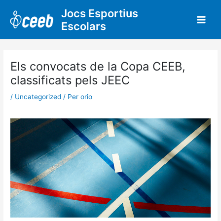
Vés
Jocs Esportius
al
Escolars
contingut
Els convocats de la Copa CEEB,
classificats pels JEEC
/
Uncategorized
/ Per
orio