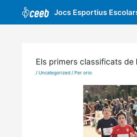
Vés
al
Jocs Esportius Escolar
contingut
Els primers classificats de 
/
Uncategorized
/ Per
orio