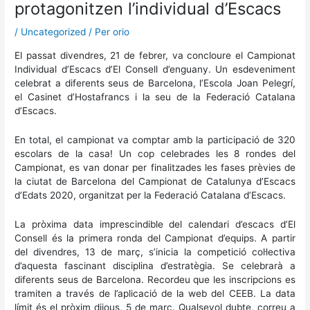
protagonitzen l’individual d’Escacs
/
Uncategorized
/ Per
orio
El passat divendres, 21 de febrer, va concloure el Campionat
Individual d’Escacs d’El Consell d’enguany. Un esdeveniment
celebrat a diferents seus de Barcelona, l’Escola Joan Pelegrí,
el Casinet d’Hostafrancs i la seu de la Federació Catalana
d’Escacs.
En total, el campionat va comptar amb la participació de 320
escolars de la casa! Un cop celebrades les 8 rondes del
Campionat, es van donar per finalitzades les fases prèvies de
la ciutat de Barcelona del Campionat de Catalunya d’Escacs
d’Edats 2020, organitzat per la Federació Catalana d’Escacs.
La pròxima data imprescindible del calendari d’escacs d’El
Consell és la primera ronda del Campionat d’equips. A partir
del divendres, 13 de març, s’inicia la competició col·lectiva
d’aquesta fascinant disciplina d’estratègia. Se celebrarà a
diferents seus de Barcelona. Recordeu que les inscripcions es
tramiten a través de l’aplicació de la web del CEEB. La data
límit és el pròxim dijous, 5 de març. Qualsevol dubte, correu a