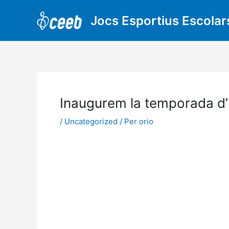
Vés
al
Jocs Esportius Escolar
contingut
Inaugurem la temporada d’
/
Uncategorized
/ Per
orio