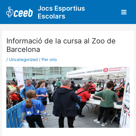
Vés
Jocs Esportius
al
Escolars
contingut
Informació de la cursa al Zoo de
Barcelona
/
Uncategorized
/ Per
orio