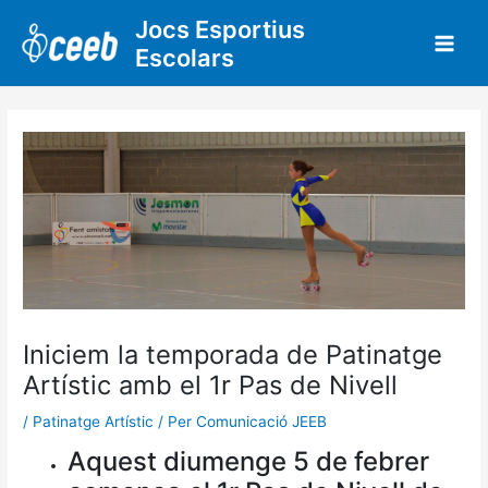
Vés
Jocs Esportius
al
Escolars
contingut
Iniciem la temporada de Patinatge
Artístic amb el 1r Pas de Nivell
/
Patinatge Artístic
/ Per
Comunicació JEEB
Aquest diumenge 5 de febrer