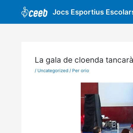
Vés
al
Jocs Esportius Escolar
contingut
La gala de cloenda tancarà
/
Uncategorized
/ Per
orio