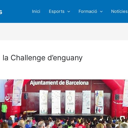
s
Inici
Esports
Formació
Notícies
 la Challenge d’enguany