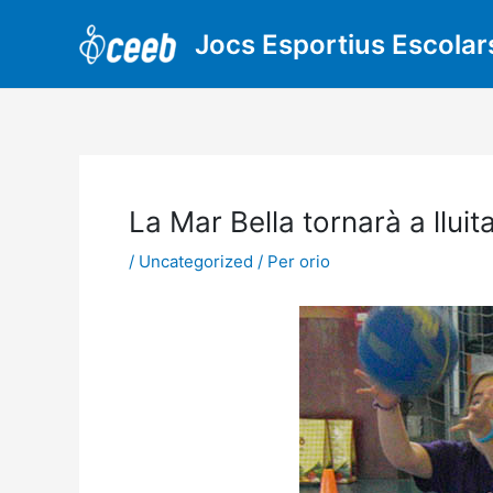
Vés
al
Jocs Esportius Escolar
contingut
La Mar Bella tornarà a lluita
/
Uncategorized
/ Per
orio