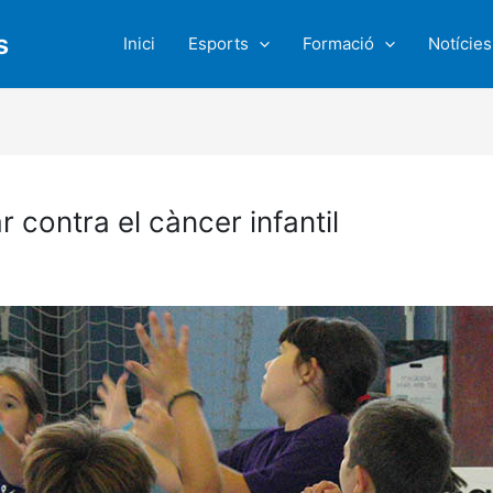
s
Inici
Esports
Formació
Notícies
r contra el càncer infantil