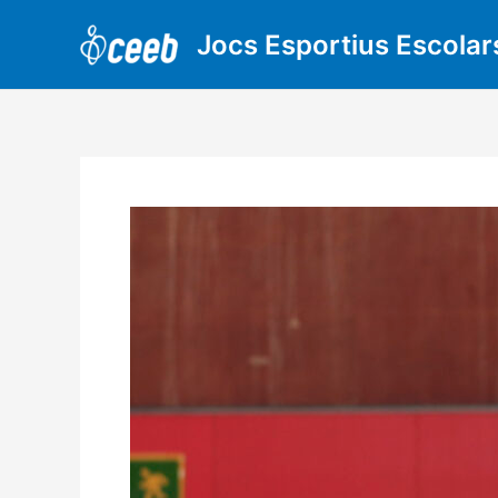
Vés
al
Jocs Esportius Escolar
contingut