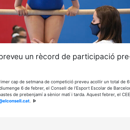
a preveu un rècord de participació p
 primer cap de setmana de competició preveu acollir un total de 
umenge 6 de febrer, el Consell de l’Esport Escolar de Barcelona
tes de prebenjamí a sènior matí i tarda. Aquest febrer, el CEEB
@elconsell.cat
.
Þ