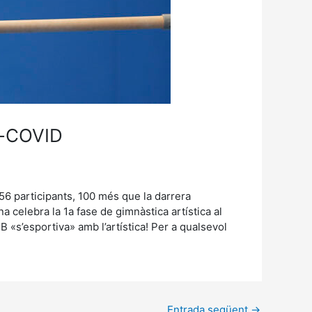
re-COVID
656 participants, 100 més que la darrera
 celebra la 1a fase de gimnàstica artística al
 «s’esportiva» amb l’artística! Per a qualsevol
Entrada següent
→