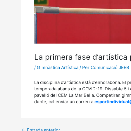
La primera fase d’artístic
/
Gimnàstica Artística
/ Per
Comunicació JEEB
La disciplina d’artística està d’enhorabona. El
temporada abans de la COVID-19. Dissabte 5 i di
pavelló del CEM La Mar Bella. Competiran gimnas
dubte, cal enviar un correu a
esportindividual
←
Entrada anterior