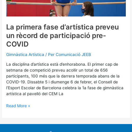
un
rècord
de
participació
pre-
La primera fase d’artística preveu
COVID
un rècord de participació pre-
COVID
Gimnàstica Artística
/ Per
Comunicació JEEB
La disciplina d’artística està d’enhorabona. El primer cap de
setmana de competició preveu acollir un total de 656
participants, 100 més que la darrera temporada abans de la
COVID-19. Dissabte 5 i diumenge 6 de febrer, el Consell de
l’Esport Escolar de Barcelona celebra la 1a fase de gimnàstica
artística al pavelló del CEM La
Read More »