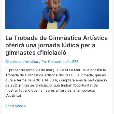
Gimnàstica
Artística
oferirà
una
jornada
lúdica
per
La Trobada de Gimnàstica Artística
a
oferirà una jornada lúdica per a
gimnastes
d’iniciació
gimnastes d’iniciació
Gimnàstica Artística
/ Per
Comunicació JEEB
El proper dissabte 29 de març, el CEM La Mar Bella acollirà la
Trobada de Gimnàstica Artística del CEEB. La jornada, que es
durà a terme de 9.00 a 14.30 h, comptarà amb la participació
de 232 gimnastes d’iniciació, que tindran l’oportunitat de
mostrar tot allò que han après al llarg de la temporada.
L’activitat
Read More »