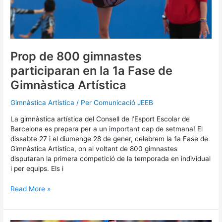
participaran
en
la
1a
Fase
de
Prop de 800 gimnastes
Gimnàstica
participaran en la 1a Fase de
Artística
Gimnàstica Artística
Gimnàstica Artística
/ Per
Comunicació JEEB
La gimnàstica artística del Consell de l’Esport Escolar de
Barcelona es prepara per a un important cap de setmana! El
dissabte 27 i el diumenge 28 de gener, celebrem la 1a Fase de
Gimnàstica Artística, on al voltant de 800 gimnastes
disputaran la primera competició de la temporada en individual
i per equips. Els i
Read More »