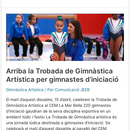
Arriba
la
Trobada
de
Gimnàstica
Artística
per
gimnastes
d’iniciació
Arriba la Trobada de Gimnàstica
Artística per gimnastes d’iniciació
Gimnàstica Artística
/ Per
Comunicació JEEB
El matí d’aquest dissabte, 15 d’abril, celebrem la Trobada de
Gimnàstica Artística al CEM La Mar Bella 220 gimnastes
d’iniciació gaudiran de la seva disciplina esportiva en un
ambient lúdic i festiu La Trobada de Gimnàstica artística és
una jornada lúdica destinada a gimnastes d’iniciació. Se
celebrarà el matí d’aquest dissabte al pavelló del CEM