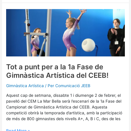
Tot
a
punt
per
a
la
1a
Fase
de
Gimnàstica
Tot a punt per a la 1a Fase de
Artística
Gimnàstica Artística del CEEB!
del
CEEB!
Gimnàstica Artística
/ Per
Comunicació JEEB
Aquest cap de setmana, dissabte 1 i diumenge 2 de febrer, el
pavelló del CEM La Mar Bella serà l’escenari de la 1a Fase del
Campionat de Gimnàstica Artística del CEEB. Aquesta
competició obrirà la temporada d’artística, amb la participació
de més de 800 gimnastes dels nivells A+, A, B i C, des de les
Read More »