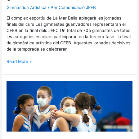
Gimnàstica Artística
/ Per
Comunicació JEEB
El complex esportiu de La Mar Bella aplegarà les jornades
finals del curs Les gimnastes guanyadores representaran el
CEEB en la final dels JEEC Un total de 705 gimnastes de totes
les categories escolars participaran en la tercera fase i la final
de gimnàstica artística del CEEB. Aquestes jornades decisives
de la temporada se celebraran
Read More »
656
esportistes
participen
a
la
primera
fase
de
gimnàstica