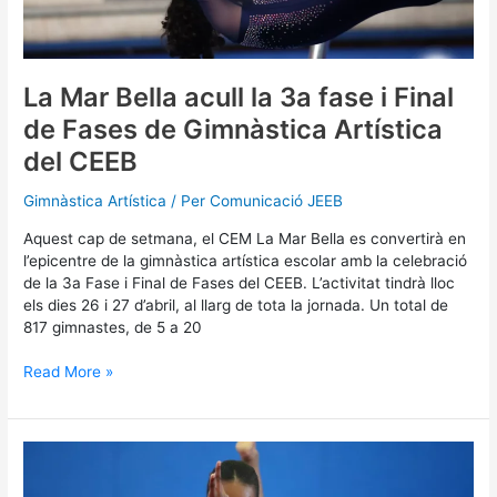
fase
i
Final
de
La Mar Bella acull la 3a fase i Final
Fases
de Fases de Gimnàstica Artística
de
Gimnàstica
del CEEB
Artística
del
Gimnàstica Artística
/ Per
Comunicació JEEB
CEEB
Aquest cap de setmana, el CEM La Mar Bella es convertirà en
l’epicentre de la gimnàstica artística escolar amb la celebració
de la 3a Fase i Final de Fases del CEEB. L’activitat tindrà lloc
els dies 26 i 27 d’abril, al llarg de tota la jornada. Un total de
817 gimnastes, de 5 a 20
Read More »
La
Trobada
de