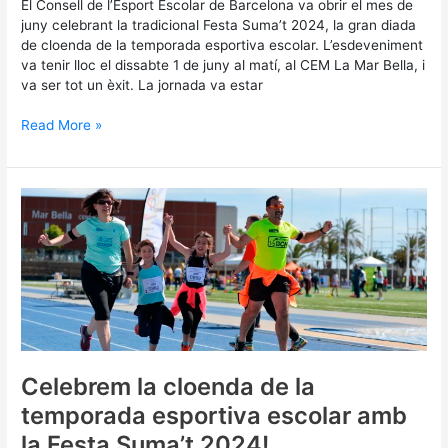
El Consell de l’Esport Escolar de Barcelona va obrir el mes de
juny celebrant la tradicional Festa Suma’t 2024, la gran diada
de cloenda de la temporada esportiva escolar. L’esdeveniment
va tenir lloc el dissabte 1 de juny al matí, al CEM La Mar Bella, i
va ser tot un èxit. La jornada va estar
Read More »
Celebrem
la
cloenda
de
la
temporada
esportiva
escolar
amb
la
Celebrem la cloenda de la
Festa
temporada esportiva escolar amb
Suma’t
2024!
la Festa Suma’t 2024!