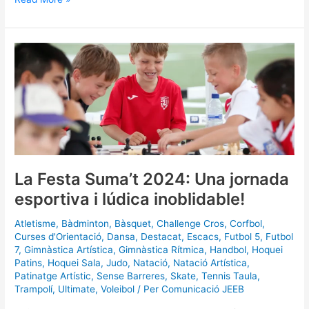
La
Festa
Suma’t
2024:
Una
jornada
esportiva
i
lúdica
inoblidable!
La Festa Suma’t 2024: Una jornada
esportiva i lúdica inoblidable!
Atletisme
,
Bàdminton
,
Bàsquet
,
Challenge Cros
,
Corfbol
,
Curses d'Orientació
,
Dansa
,
Destacat
,
Escacs
,
Futbol 5
,
Futbol
7
,
Gimnàstica Artística
,
Gimnàstica Rítmica
,
Handbol
,
Hoquei
Patins
,
Hoquei Sala
,
Judo
,
Natació
,
Natació Artística
,
Patinatge Artístic
,
Sense Barreres
,
Skate
,
Tennis Taula
,
Trampolí
,
Ultimate
,
Voleibol
/ Per
Comunicació JEEB