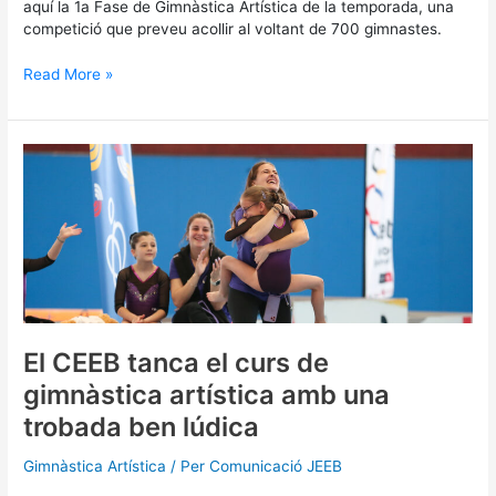
aquí la 1a Fase de Gimnàstica Artística de la temporada, una
competició que preveu acollir al voltant de 700 gimnastes.
Read More »
El
CEEB
tanca
el
curs
de
gimnàstica
artística
amb
una
El CEEB tanca el curs de
trobada
gimnàstica artística amb una
ben
lúdica
trobada ben lúdica
Gimnàstica Artística
/ Per
Comunicació JEEB