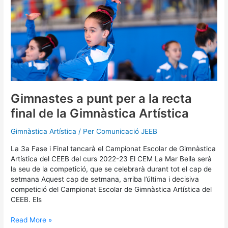
Gimnastes
a
punt
per
a
la
recta
final
de
la
Gimnastes a punt per a la recta
Gimnàstica
final de la Gimnàstica Artística
Artística
Gimnàstica Artística
/ Per
Comunicació JEEB
La 3a Fase i Final tancarà el Campionat Escolar de Gimnàstica
Artística del CEEB del curs 2022-23 El CEM La Mar Bella serà
la seu de la competició, que se celebrarà durant tot el cap de
setmana Aquest cap de setmana, arriba l’última i decisiva
competició del Campionat Escolar de Gimnàstica Artística del
CEEB. Els
Read More »