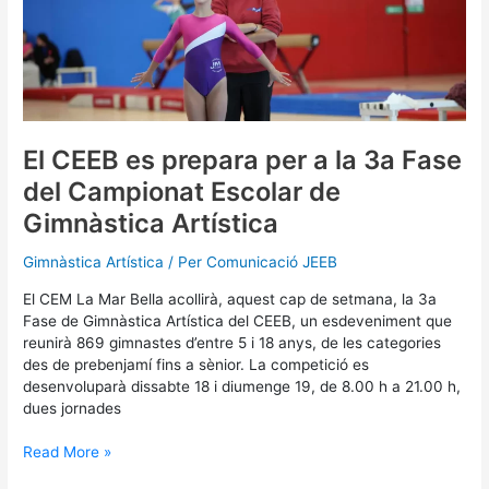
prepara
per
a
la
3a
Fase
del
El CEEB es prepara per a la 3a Fase
Campionat
del Campionat Escolar de
Escolar
de
Gimnàstica Artística
Gimnàstica
Artística
Gimnàstica Artística
/ Per
Comunicació JEEB
El CEM La Mar Bella acollirà, aquest cap de setmana, la 3a
Fase de Gimnàstica Artística del CEEB, un esdeveniment que
reunirà 869 gimnastes d’entre 5 i 18 anys, de les categories
des de prebenjamí fins a sènior. La competició es
desenvoluparà dissabte 18 i diumenge 19, de 8.00 h a 21.00 h,
dues jornades
Read More »