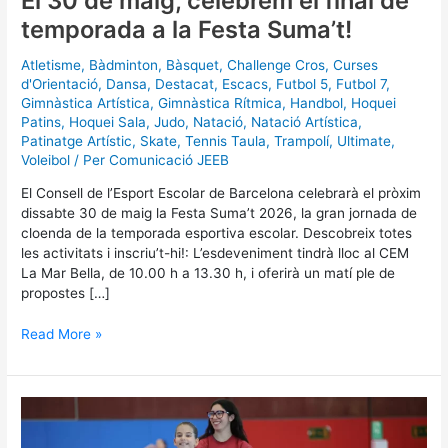
El 30 de maig, celebrem el final de
la
temporada a la Festa Suma’t!
Festa
Suma’t!
Atletisme
,
Bàdminton
,
Bàsquet
,
Challenge Cros
,
Curses
d'Orientació
,
Dansa
,
Destacat
,
Escacs
,
Futbol 5
,
Futbol 7
,
Gimnàstica Artística
,
Gimnàstica Rítmica
,
Handbol
,
Hoquei
Patins
,
Hoquei Sala
,
Judo
,
Natació
,
Natació Artística
,
Patinatge Artístic
,
Skate
,
Tennis Taula
,
Trampolí
,
Ultimate
,
Voleibol
/ Per
Comunicació JEEB
El Consell de l’Esport Escolar de Barcelona celebrarà el pròxim
dissabte 30 de maig la Festa Suma’t 2026, la gran jornada de
cloenda de la temporada esportiva escolar. Descobreix totes
les activitats i inscriu’t-hi!: L’esdeveniment tindrà lloc al CEM
La Mar Bella, de 10.00 h a 13.30 h, i oferirà un matí ple de
propostes […]
Read More »
El
CEEB
es