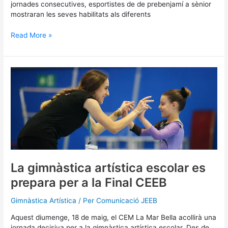
jornades consecutives, esportistes de de prebenjamí a sènior
mostraran les seves habilitats als diferents
Read More »
La
gimnàstica
artística
escolar
es
prepara
per
a
la
Final
La gimnàstica artística escolar es
CEEB
prepara per a la Final CEEB
Gimnàstica Artística
/ Per
Comunicació JEEB
Aquest diumenge, 18 de maig, el CEM La Mar Bella acollirà una
jornada decisiva per a la gimnàstica artística escolar. Des de