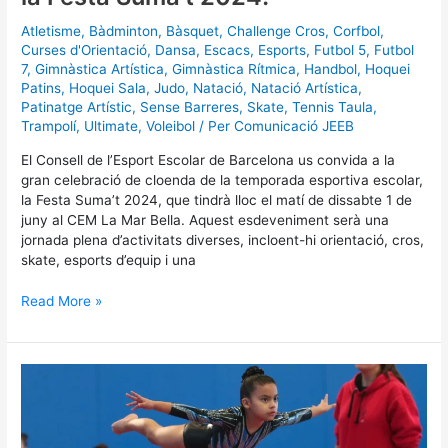
Atletisme
,
Bàdminton
,
Bàsquet
,
Challenge Cros
,
Corfbol
,
Curses d'Orientació
,
Dansa
,
Escacs
,
Esports
,
Futbol 5
,
Futbol
7
,
Gimnàstica Artística
,
Gimnàstica Rítmica
,
Handbol
,
Hoquei
Patins
,
Hoquei Sala
,
Judo
,
Natació
,
Natació Artística
,
Patinatge Artístic
,
Sense Barreres
,
Skate
,
Tennis Taula
,
Trampolí
,
Ultimate
,
Voleibol
/ Per
Comunicació JEEB
El Consell de l’Esport Escolar de Barcelona us convida a la
gran celebració de cloenda de la temporada esportiva escolar,
la Festa Suma’t 2024, que tindrà lloc el matí de dissabte 1 de
juny al CEM La Mar Bella. Aquest esdeveniment serà una
jornada plena d’activitats diverses, incloent-hi orientació, cros,
skate, esports d’equip i una
Read More »
Prop
de
800
gimnastes