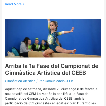
Read More »
Arriba
la
1a
Fase
del
Campionat
de
Gimnàstica
Artística
del
Arriba la 1a Fase del Campionat de
CEEB
Gimnàstica Artística del CEEB
Gimnàstica Artística
/ Per
Comunicació JEEB
Aquest cap de setmana, dissabte 7 i diumenge 8 de febrer, el
nou pavelló del CEM La Mar Bella acollirà la 1a Fase del
Campionat de Gimnàstica Artística del CEEB, amb la
participació de 853 gimnastes en edat escolar. Durant dues