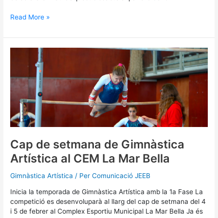
Read More »
Cap
de
setmana
de
Gimnàstica
Artística
al
CEM
La
Mar
Cap de setmana de Gimnàstica
Bella
Artística al CEM La Mar Bella
Gimnàstica Artística
/ Per
Comunicació JEEB
Inicia la temporada de Gimnàstica Artística amb la 1a Fase La
competició es desenvoluparà al llarg del cap de setmana del 4
i 5 de febrer al Complex Esportiu Municipal La Mar Bella Ja és