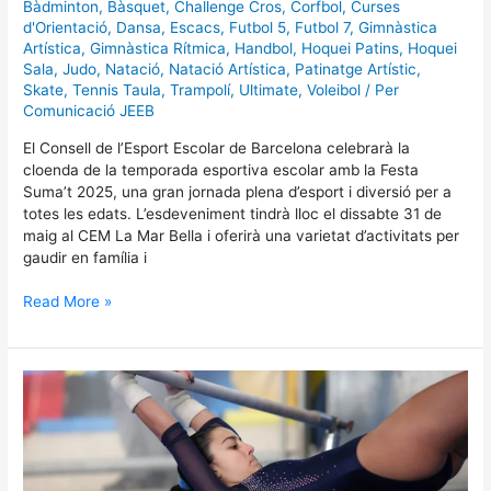
Bàdminton
,
Bàsquet
,
Challenge Cros
,
Corfbol
,
Curses
d'Orientació
,
Dansa
,
Escacs
,
Futbol 5
,
Futbol 7
,
Gimnàstica
Artística
,
Gimnàstica Rítmica
,
Handbol
,
Hoquei Patins
,
Hoquei
Sala
,
Judo
,
Natació
,
Natació Artística
,
Patinatge Artístic
,
Skate
,
Tennis Taula
,
Trampolí
,
Ultimate
,
Voleibol
/ Per
Comunicació JEEB
El Consell de l’Esport Escolar de Barcelona celebrarà la
cloenda de la temporada esportiva escolar amb la Festa
Suma’t 2025, una gran jornada plena d’esport i diversió per a
totes les edats. L’esdeveniment tindrà lloc el dissabte 31 de
maig al CEM La Mar Bella i oferirà una varietat d’activitats per
gaudir en família i
Read More »
La
Mar
Bella
acull
la
3a