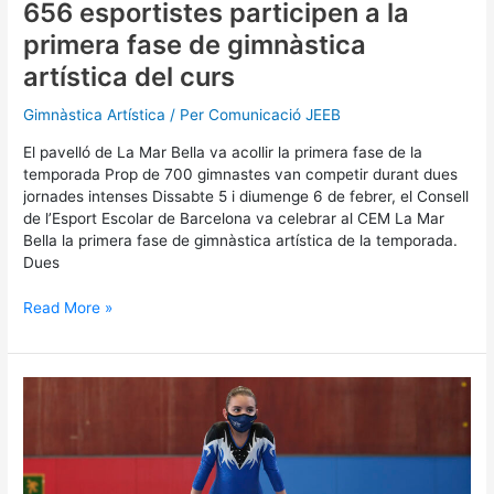
artística
656 esportistes participen a la
del
primera fase de gimnàstica
curs
artística del curs
Gimnàstica Artística
/ Per
Comunicació JEEB
El pavelló de La Mar Bella va acollir la primera fase de la
temporada Prop de 700 gimnastes van competir durant dues
jornades intenses Dissabte 5 i diumenge 6 de febrer, el Consell
de l’Esport Escolar de Barcelona va celebrar al CEM La Mar
Bella la primera fase de gimnàstica artística de la temporada.
Dues
Read More »
La
primera
fase
d’artística
preveu