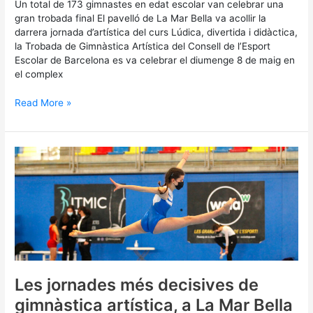
Un total de 173 gimnastes en edat escolar van celebrar una
gran trobada final El pavelló de La Mar Bella va acollir la
darrera jornada d’artística del curs Lúdica, divertida i didàctica,
la Trobada de Gimnàstica Artística del Consell de l’Esport
Escolar de Barcelona es va celebrar el diumenge 8 de maig en
el complex
Read More »
Les
jornades
més
decisives
de
gimnàstica
artística,
a
La
Mar
Les jornades més decisives de
Bella
gimnàstica artística, a La Mar Bella