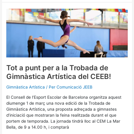
Tot
a
punt
per
a
la
Trobada
de
Gimnàstica
Artística
Tot a punt per a la Trobada de
del
Gimnàstica Artística del CEEB!
CEEB!
Gimnàstica Artística
/ Per
Comunicació JEEB
El Consell de l’Esport Escolar de Barcelona organitza aquest
diumenge 1 de març una nova edició de la Trobada de
Gimnàstica Artística, una proposta adreçada a gimnastes
d’iniciació que mostraran la feina realitzada durant el que
portem de temporada. La jornada tindrà lloc al CEM La Mar
Bella, de 9 a 14.00 h, i comptarà