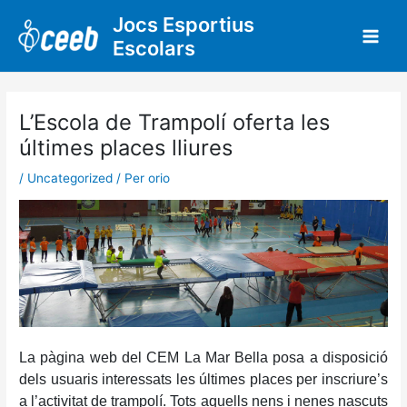
Vés
Jocs Esportius
al
Escolars
contingut
L’Escola de Trampolí oferta les
últimes places lliures
/
Uncategorized
/ Per
orio
La pàgina web del CEM La Mar Bella posa a disposició
dels usuaris interessats les últimes places per inscriure’s
a l’activitat de trampolí. Tots aquells nens i nenes nascuts