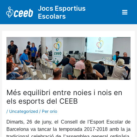
Vés
Jocs Esportius
al
Escolars
contingut
Més equilibri entre noies i nois en
els esports del CEEB
/
Uncategorized
/ Per
orio
Dimarts, 26 de juny, el Consell de l’Esport Escolar de
Barcelona va tancar la temporada 2017-2018 amb la ja
tradicional celebració de l’assemblea general ordinària,