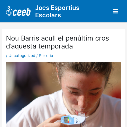
Vés
Jocs Esportius
al
Escolars
contingut
Nou Barris acull el penúltim cros
d’aquesta temporada
/
Uncategorized
/ Per
orio