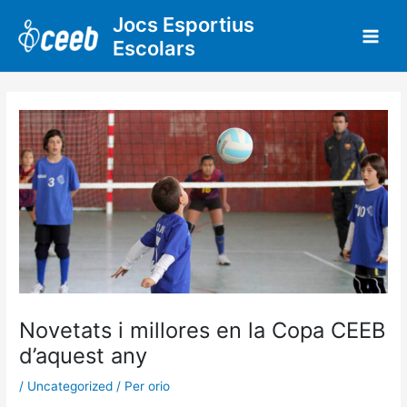
Vés
Jocs Esportius
al
Escolars
contingut
Novetats i millores en la Copa CEEB
d’aquest any
/
Uncategorized
/ Per
orio