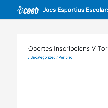
Vés
al
Jocs Esportius Escolar
contingut
Obertes Inscripcions V To
/
Uncategorized
/ Per
orio