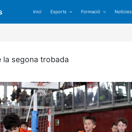
s
Inici
Esports
Formació
Notícies
e la segona trobada