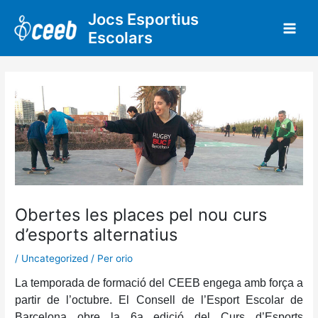
Vés
Jocs Esportius
al
Escolars
contingut
Obertes les places pel nou curs
d’esports alternatius
/
Uncategorized
/ Per
orio
La temporada de formació del CEEB engega amb força a
partir de l’octubre. El Consell de l’Esport Escolar de
Barcelona obre la 6a edició del Curs d’Esports