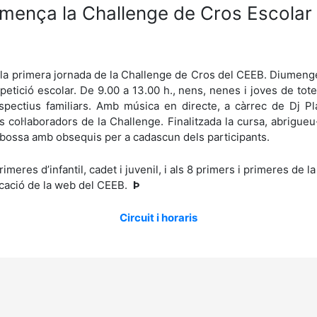
mença la Challenge de Cros Escolar
rà la primera jornada de la Challenge de Cros del CEEB. Diumeng
etició escolar. De 9.00 a 13.00 h., nens, nenes i joves de tot
ectius familiars. Amb música en directe, a càrrec de Dj Plas
 col·laboradors de la Challenge. Finalitzada la cursa, abrigue
 bossa amb obsequis per a cadascun dels participants.
imeres d’infantil, cadet i juvenil, i als 8 primers i primeres de 
plicació de la web del CEEB.
Þ
Circuit i horaris