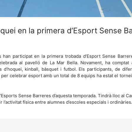
hoquei en la primera d’Esport Sense B
s han participat en la primera trobada d’Esport Sense Barrere
 celebrada al pavelló de La Mar Bella. Novament, ha comptat 
ats d’hoquei, kinball, bàsquet i futbol. Els participants, de di
it per celebrar esport amb un total de 8 equips ha estat el tornei
Esports Sense Barreres d’aquesta temporada. Tindrà lloc al Camp
 l’activitat física entre alumnes d’escoles especials i ordinàries