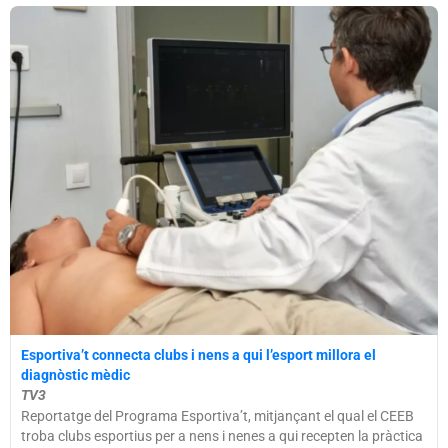
Esportiva’t connecta clubs i nens a qui l’esport millora el
diagnòstic mèdic
TV3
Reportatge del Programa Esportiva’t, mitjançant el qual el CEEB
troba clubs esportius per a nens i nenes a qui recepten la pràctica