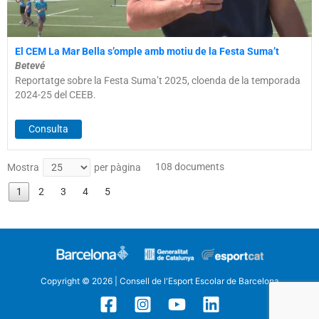
El CEM La Mar Bella s’omple amb motiu de la Festa Suma’t
Betevé
Reportatge sobre la Festa Suma’t 2025, cloenda de la temporada
2024-25 del CEEB.
Consulta
108 documents
Mostra
per pàgina
1
2
3
4
5
Copyright © 2026 | Consell de l'Esport Escolar de Barcelona