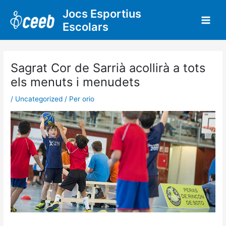
Vés
Jocs Esportius
al
Escolars
contingut
Sagrat Cor de Sarrià acollirà a tots
els menuts i menudets
/
Uncategorized
/ Per
orio