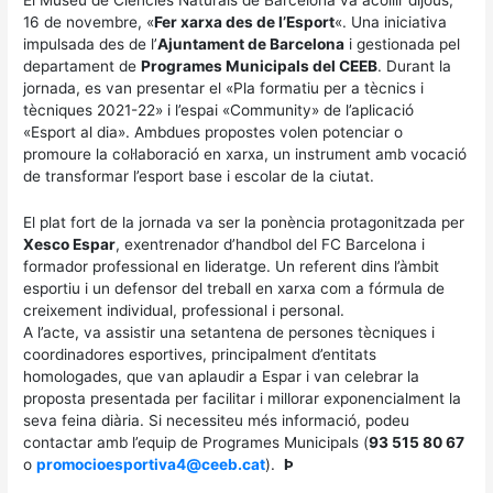
El Museu de Ciències Naturals de Barcelona va acollir dijous,
16 de novembre, «
Fer xarxa des de l’Esport
«. Una iniciativa
impulsada des de l’
Ajuntament de Barcelona
i gestionada pel
departament de
Programes Municipals del CEEB
. Durant la
jornada, es van presentar el «Pla formatiu per a tècnics i
tècniques 2021-22» i l’espai «Community» de l’aplicació
«Esport al dia». Ambdues propostes volen potenciar o
promoure la col·laboració en xarxa, un instrument amb vocació
de transformar l’esport base i escolar de la ciutat.
El plat fort de la jornada va ser la ponència protagonitzada per
Xesco Espar
, exentrenador d’handbol del FC Barcelona i
formador professional en lideratge. Un referent dins l’àmbit
esportiu i un defensor del treball en xarxa com a fórmula de
creixement individual, professional i personal.
A l’acte, va assistir una setantena de persones tècniques i
coordinadores esportives, principalment d’entitats
homologades, que van aplaudir a Espar i van celebrar la
proposta presentada per facilitar i millorar exponencialment la
seva feina diària. Si necessiteu més informació, podeu
contactar amb l’equip de Programes Municipals (
93 515 80 67
o
promocioesportiva4@ceeb.cat
).
Þ