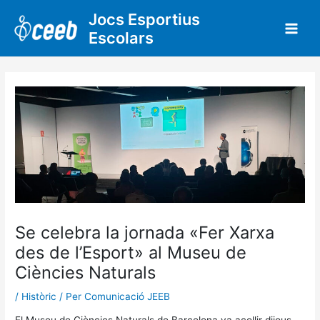
Vés
Jocs Esportius
al
Escolars
contingut
Se celebra la jornada «Fer Xarxa
des de l’Esport» al Museu de
Ciències Naturals
/
Històric
/ Per
Comunicació JEEB