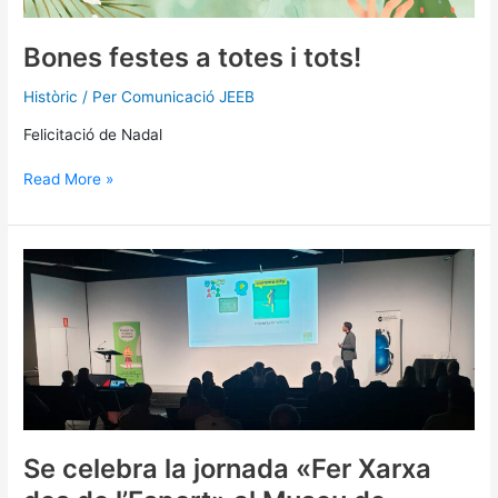
Bones festes a totes i tots!
Històric
/ Per
Comunicació JEEB
Felicitació de Nadal
Read More »
Se
celebra
la
jornada
«Fer
Xarxa
des
de
l’Esport»
al
Se celebra la jornada «Fer Xarxa
Museu