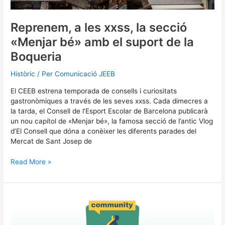
bé»
amb
el
Reprenem, a les xxss, la secció
suport
«Menjar bé» amb el suport de la
de
la
Boqueria
Boqueria
Històric
/ Per
Comunicació JEEB
El CEEB estrena temporada de consells i curiositats
gastronòmiques a través de les seves xxss. Cada dimecres a
la tarda, el Consell de l’Esport Escolar de Barcelona publicarà
un nou capítol de «Menjar bé», la famosa secció de l’antic Vlog
d’El Consell que dóna a conèixer les diferents parades del
Mercat de Sant Josep de
Read More »
L’IBE
i
el