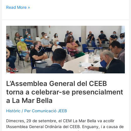
Read More »
L’Assemblea
General
del
CEEB
torna
a
celebrar-
se
presencialment
a
L’Assemblea General del CEEB
La
torna a celebrar-se presencialment
Mar
Bella
a La Mar Bella
Històric
/ Per
Comunicació JEEB
Dimecres, 29 de setembre, el CEM La Mar Bella va acollir
l’Assemblea General Ordinària del CEEB. Enguany, i a causa de