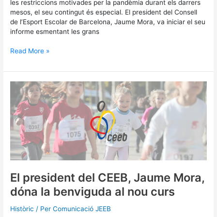
les restriccions motivades per la pandèmia durant els darrers
mesos, el seu contingut és especial. El president del Consell
de l’Esport Escolar de Barcelona, Jaume Mora, va iniciar el seu
informe esmentant les grans
Read More »
El
president
del
CEEB,
Jaume
Mora,
dóna
la
benviguda
al
El president del CEEB, Jaume Mora,
nou
dóna la benviguda al nou curs
curs
Històric
/ Per
Comunicació JEEB