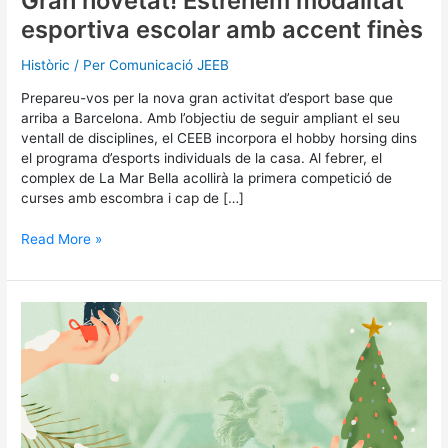
Gran novetat! Estrenem modalitat
esportiva escolar amb accent finès
Històric
/ Per
Comunicació JEEB
Prepareu-vos per la nova gran activitat d’esport base que
arriba a Barcelona. Amb l’objectiu de seguir ampliant el seu
ventall de disciplines, el CEEB incorpora el hobby horsing dins
el programa d’esports individuals de la casa. Al febrer, el
complex de La Mar Bella acollirà la primera competició de
curses amb escombra i cap de […]
Read More »
Bones
festes
a
totes
i
tots!