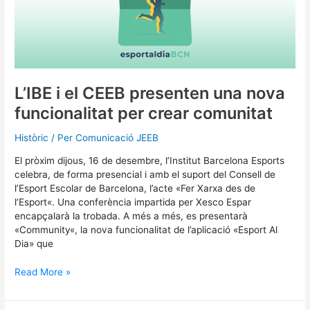
CEEB
presenten
una
nova
funcionalitat
per
crear
L’IBE i el CEEB presenten una nova
comunitat
funcionalitat per crear comunitat
Històric
/ Per
Comunicació JEEB
El pròxim dijous, 16 de desembre, l’Institut Barcelona Esports
celebra, de forma presencial i amb el suport del Consell de
l’Esport Escolar de Barcelona, l’acte «Fer Xarxa des de
l’Esport«. Una conferència impartida per Xesco Espar
encapçalarà la trobada. A més a més, es presentarà
«Community«, la nova funcionalitat de l’aplicació «Esport Al
Dia» que
Read More »