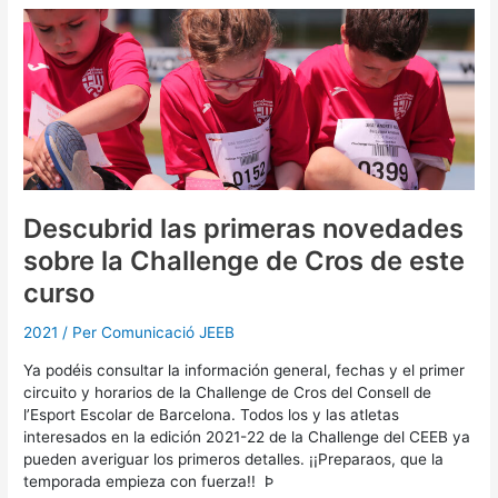
Descubrid
las
primeras
novedades
sobre
la
Challenge
de
Cros
de
Descubrid las primeras novedades
este
sobre la Challenge de Cros de este
curso
curso
2021
/ Per
Comunicació JEEB
Ya podéis consultar la información general, fechas y el primer
circuito y horarios de la Challenge de Cros del Consell de
l’Esport Escolar de Barcelona. Todos los y las atletas
interesados en la edición 2021-22 de la Challenge del CEEB ya
pueden averiguar los primeros detalles. ¡¡Preparaos, que la
temporada empieza con fuerza!! Þ