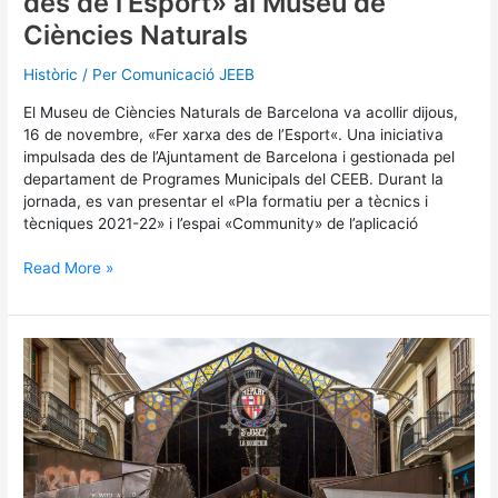
des de l’Esport» al Museu de
de
Ciències
Ciències Naturals
Naturals
Històric
/ Per
Comunicació JEEB
El Museu de Ciències Naturals de Barcelona va acollir dijous,
16 de novembre, «Fer xarxa des de l’Esport«. Una iniciativa
impulsada des de l’Ajuntament de Barcelona i gestionada pel
departament de Programes Municipals del CEEB. Durant la
jornada, es van presentar el «Pla formatiu per a tècnics i
tècniques 2021-22» i l’espai «Community» de l’aplicació
Read More »
Reprenem,
a
les
xxss,
la
secció
«Menjar