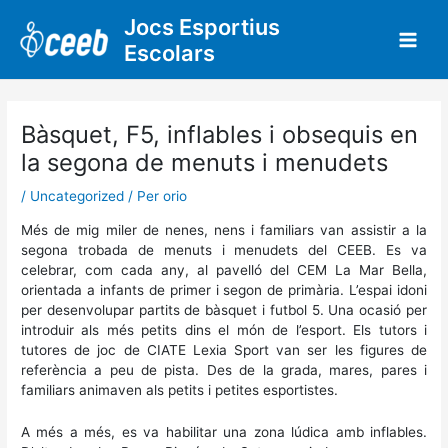
Vés
Jocs Esportius
al
Escolars
contingut
Bàsquet, F5, inflables i obsequis en
la segona de menuts i menudets
/
Uncategorized
/ Per
orio
Més de mig miler de nenes, nens i familiars van assistir a la
segona trobada de menuts i menudets del CEEB. Es va
celebrar, com cada any, al pavelló del CEM La Mar Bella,
orientada a infants de primer i segon de primària. L’espai idoni
per desenvolupar partits de bàsquet i futbol 5. Una ocasió per
introduir als més petits dins el món de l’esport. Els tutors i
tutores de joc de CIATE Lexia Sport van ser les figures de
referència a peu de pista. Des de la grada, mares, pares i
familiars animaven als petits i petites esportistes.
A més a més, es va habilitar una zona lúdica amb inflables.