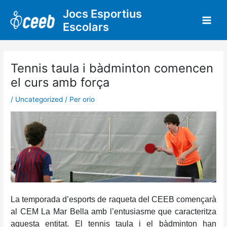
Vés
Jocs Esportius
al
Escolars
contingut
Tennis taula i bàdminton comencen
el curs amb força
/
Uncategorized
/ Per
orio
La temporada d’esports de raqueta del CEEB començarà
al CEM La Mar Bella amb l’entusiasme que caracteritza
aquesta entitat. El tennis taula i el bàdminton han