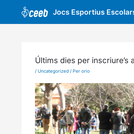
Vés
al
Jocs Esportius Escolar
contingut
Últims dies per inscriure’s
/
Uncategorized
/ Per
orio