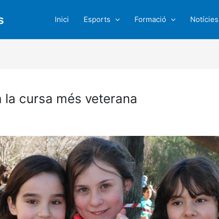
s
Inici
Esports
Formació
Notícies
 a la cursa més veterana