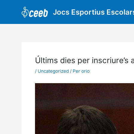
Vés
al
Jocs Esportius Escolar
contingut
Últims dies per inscriure’s
/
Uncategorized
/ Per
orio