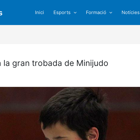
s
Inici
Esports
Formació
Notícies
 a la gran trobada de Minijudo