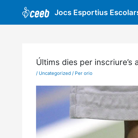
Vés
al
Jocs Esportius Escolar
contingut
Últims dies per inscriure’s a
/
Uncategorized
/ Per
orio