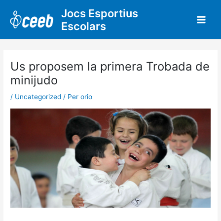
Vés
Jocs Esportius
al
Escolars
contingut
Us proposem la primera Trobada de
minijudo
/
Uncategorized
/ Per
orio