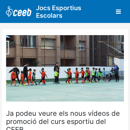
Vés
Jocs Esportius
al
Escolars
contingut
Ja podeu veure els nous vídeos de
promoció del curs esportiu del
CEEB