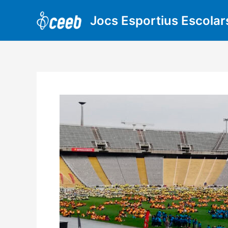
Vés
al
Jocs Esportius Escolar
contingut