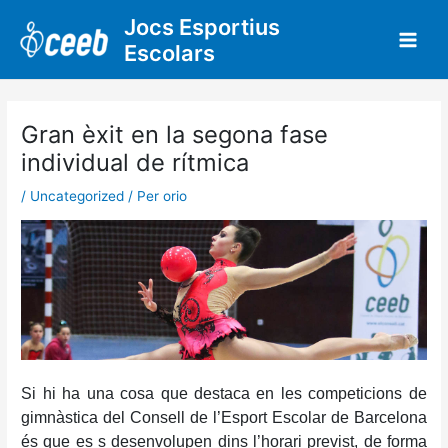
Vés
Jocs Esportius
al
Escolars
contingut
Gran èxit en la segona fase
individual de rítmica
/
Uncategorized
/ Per
orio
Si hi ha una cosa que destaca en les competicions de
gimnàstica del Consell de l’Esport Escolar de Barcelona
és que es s desenvolupen dins l’horari previst, de forma