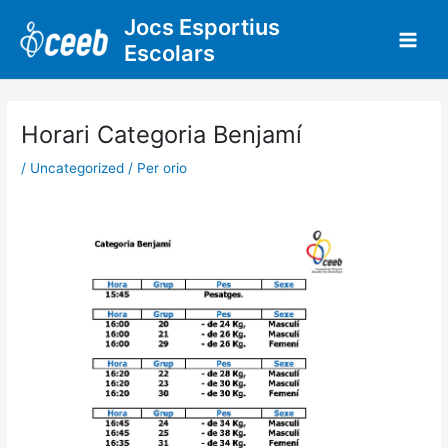
Vés
Jocs Esportius
al
Escolars
contingut
Horari Categoria Benjamí
/
Uncategorized
/ Per
orio