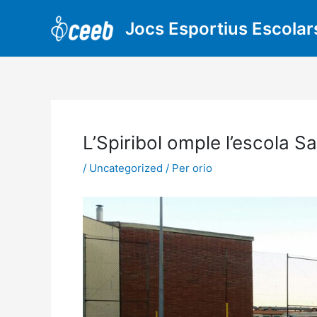
Vés
al
Jocs Esportius Escolar
contingut
L’Spiribol omple l’escola Sa
/
Uncategorized
/ Per
orio