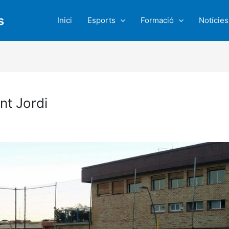
s
Inici
Esports
Formació
Notícies
nt Jordi