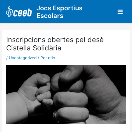
Vés
Jocs Esportius
al
Escolars
contingut
Inscripcions obertes pel desè
Cistella Solidària
/
Uncategorized
/ Per
orio