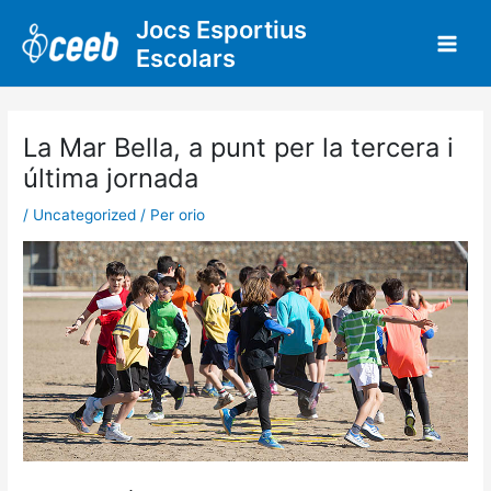
Vés
Jocs Esportius
al
Escolars
contingut
La Mar Bella, a punt per la tercera i
última jornada
/
Uncategorized
/ Per
orio