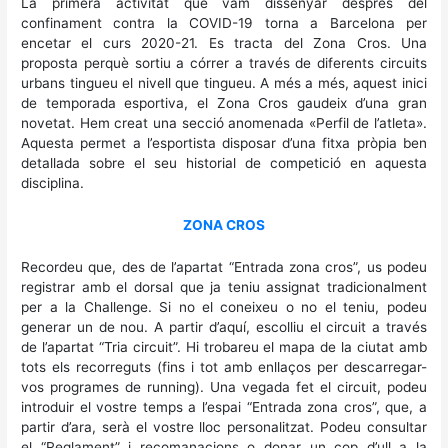
La primera activitat que vam dissenyar després del
confinament contra la COVID-19 torna a Barcelona per
encetar el curs 2020-21. Es tracta del Zona Cros. Una
proposta perquè sortiu a córrer a través de diferents circuits
urbans tingueu el nivell que tingueu. A més a més, aquest inici
de temporada esportiva, el Zona Cros gaudeix d’una gran
novetat. Hem creat una secció anomenada «Perfil de l’atleta».
Aquesta permet a l’esportista disposar d’una fitxa pròpia ben
detallada sobre el seu historial de competició en aquesta
disciplina.
ZONA CROS
Recordeu que, des de l’apartat “Entrada zona cros”, us podeu
registrar amb el dorsal que ja teniu assignat tradicionalment
per a la Challenge. Si no el coneixeu o no el teniu, podeu
generar un de nou. A partir d’aquí, escolliu el circuit a través
de l’apartat “Tria circuit”. Hi trobareu el mapa de la ciutat amb
tots els recorreguts (fins i tot amb enllaços per descarregar-
vos programes de running). Una vegada fet el circuit, podeu
introduir el vostre temps a l’espai “Entrada zona cros”, que, a
partir d’ara, serà el vostre lloc personalitzat. Podeu consultar
el “Reglament” i recomanacions o donar un cop d’ull a la