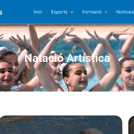
s
Inici
Esports
Formació
Notícies
Natació Artística