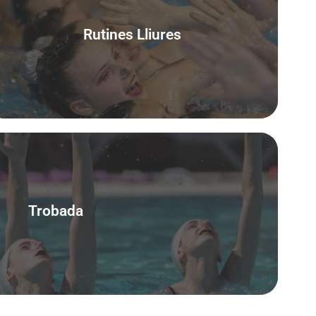
Rutines Lliures
Accedeix
Trobada
Pròximament