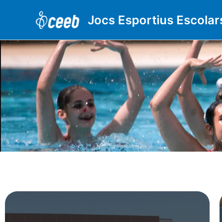
Vés
al
Jocs Esportius Escolar
contingut